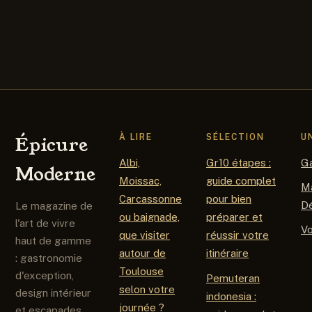
À LIRE
SÉLECTION
U
Épicure
Albi,
Gr10 étapes :
G
Moderne
Moissac,
guide complet
M
Carcassonne
pour bien
D
Le magazine de
ou baignade,
préparer et
l'art de vivre
V
que visiter
réussir votre
haut de gamme
autour de
itinéraire
: gastronomie
Toulouse
d'exception,
Pemuteran
selon votre
design intérieur
indonesia :
journée ?
et escapades