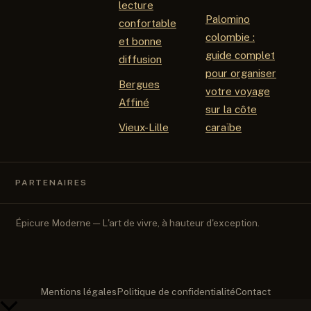
lecture
Palomino
confortable
colombie :
et bonne
guide complet
diffusion
pour organiser
Bergues
votre voyage
Affiné
sur la côte
Vieux-Lille
caraïbe
PARTENAIRES
Épicure Moderne — L'art de vivre, à hauteur d'exception.
Mentions légales
Politique de confidentialité
Contact
Retour