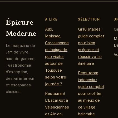
À LIRE
SÉLECTION
U
Épicure
Albi,
Gr10 étapes :
G
Moderne
Moissac,
guide complet
M
Carcassonne
pour bien
D
Le magazine de
ou baignade,
préparer et
l'art de vivre
V
que visiter
réussir votre
haut de gamme
autour de
itinéraire
: gastronomie
Toulouse
d'exception,
Pemuteran
selon votre
design intérieur
indonesia :
journée ?
et escapades
guide complet
choisies.
Restaurant
pour profiter
L’Escargot à
au mieux de
Valenciennes
ce village
et Aix-en-
balnéaire