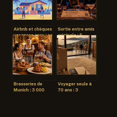
Airbnb et chèques
Sortie entre amis
vacances ancv : ce
originale : 5
qu’il est vraiment
expériences
possible de faire
insolites pour
marquer les
esprits sans se
ruiner
Brasseries de
Voyager seule à
Munich : 3 000
70 ans : 3
places, un litre de
garanties pour
bière et les clés
s’évader en toute
pour éviter la
sérénité
foule