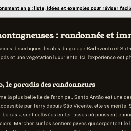
nument en g : liste, idées et exemples pour réviser faci
 montagneuses : randonnée et i
laines désertiques, les îles du groupe Barlavento et Sot
pés et une végétation luxuriante. Ici, l’expérience est p
, le paradis des randonneurs
 la plus belle île de l’archipel, Santo Antão est une de
ccessible par ferry depuis São Vicente, elle se mérite. 
 ribeiras », sont cultivées en terrasses où poussent cann
éiers. Marcher sur les sentiers pavés qui serpentent le 