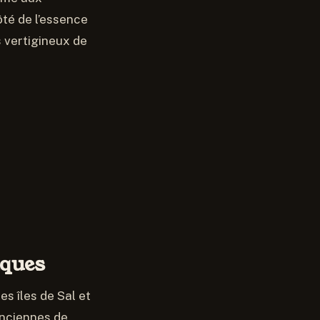
ôté de l’essence
s vertigineux de
iques
s îles de Sal et
anciennes de