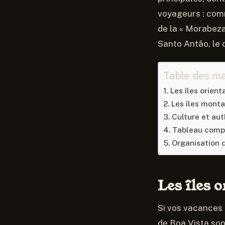
voyageurs : comm
de la « Morabeza
Santo Antão, le c
Table des ma
Les îles orient
Les îles mont
Culture et aut
Tableau compa
Organisation d
Les îles 
Si vos vacances 
de Boa Vista son