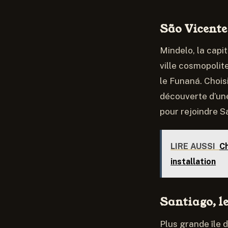
São Vicente 
Mindelo, la capit
ville cosmopolit
le Funaná. Choisi
découverte d’une
pour rejoindre S
LIRE AUSSI
Ch
installation
Santiago, le
Plus grande île d