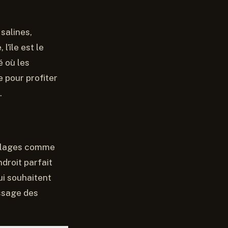
 salines,
’île est le
é où les
e pour profiter
.
s plages comme
ndroit parfait
ui souhaitent
assage des