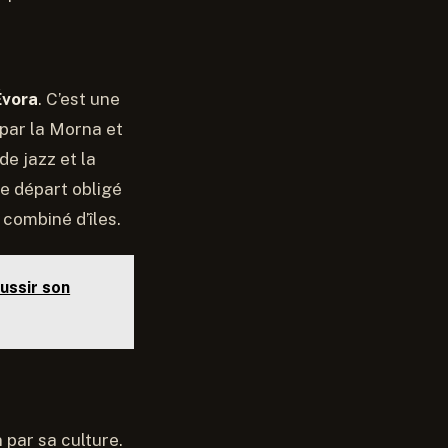
Évora
. C’est une
 par la Morna et
de jazz et la
de départ obligé
 combiné d’îles.
ussir son
 par sa culture.