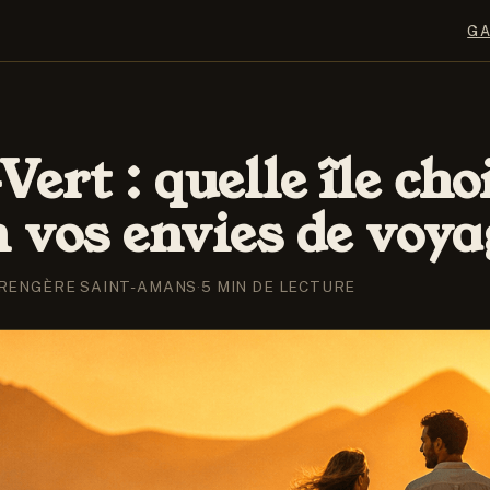
G
ert : quelle île cho
n vos envies de voya
RENGÈRE SAINT-AMANS
·
5 MIN DE LECTURE