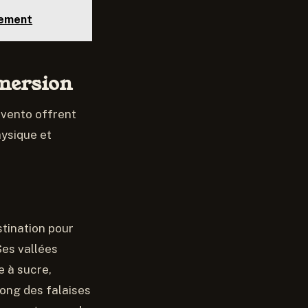
lement
mmersion
avento offrent
hysique et
stination pour
Ses vallées
e à sucre,
long des falaises