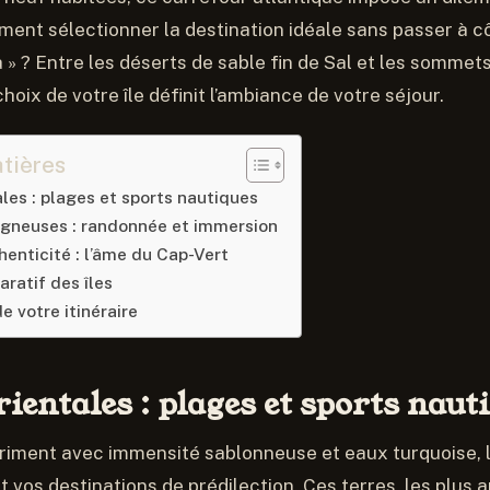
ent sélectionner la destination idéale sans passer à c
 » ? Entre les déserts de sable fin de Sal et les sommet
hoix de votre île définit l’ambiance de votre séjour.
tières
ales : plages et sports nautiques
agneuses : randonnée et immersion
henticité : l’âme du Cap-Vert
ratif des îles
e votre itinéraire
orientales : plages et sports naut
riment avec immensité sablonneuse et eaux turquoise, le
t vos destinations de prédilection. Ces terres, les plus 