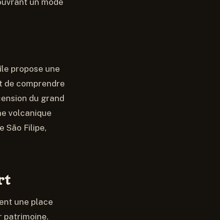
couvrant un mode
île propose une
met de comprendre
scension du grand
che volcanique
e São Filipe,
rt
pent une place
r patrimoine.