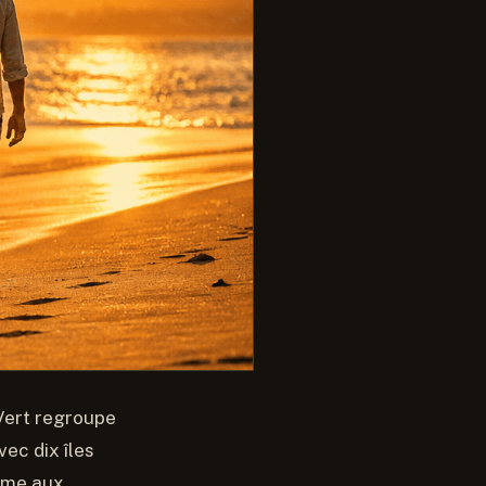
-Vert regroupe
ec dix îles
emme aux