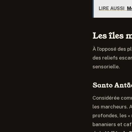
LIRE AUSSI
Mo
Les îles
À l’opposé des p
des reliefs escar
sensorielle.
Santo Antão
Considérée comme
les marcheurs. A
profondes, les «
bananiers et caf