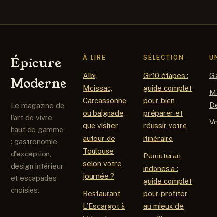
complet
immunité
naturellement
À LIRE
SÉLECTION
U
Épicure
Albi,
Gr10 étapes :
G
Moderne
Moissac,
guide complet
M
Carcassonne
pour bien
D
Le magazine de
ou baignade,
préparer et
l'art de vivre
V
que visiter
réussir votre
haut de gamme
autour de
itinéraire
: gastronomie
Toulouse
d'exception,
Pemuteran
selon votre
design intérieur
indonesia :
journée ?
et escapades
guide complet
choisies.
Restaurant
pour profiter
L’Escargot à
au mieux de