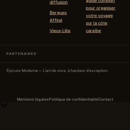
guide complet
diffusion
pour organiser
Bergues
votre voyage
Affiné
sur la côte
Vieux-Lille
caraïbe
PARTENAIRES
Épicure Moderne — L'art de vivre, à hauteur d'exception.
Mentions légales
Politique de confidentialité
Contact
Retour
en
haut