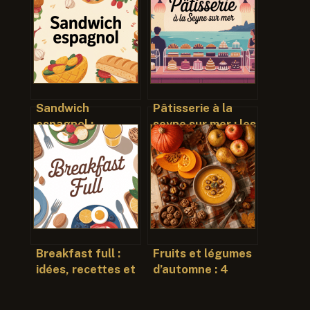
Sandwich
Pâtisserie à la
espagnol :
seyne sur mer : les
recettes
meilleures
authentiques,
adresses et
idées et astuces
conseils
pour se régaler
gourmands
Breakfast full :
Fruits et légumes
idées, recettes et
d’automne : 4
conseils pour un
piliers pour
petit-déjeuner
renforcer votre