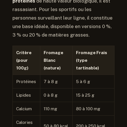
protéines
de haute valeur biologique, il est
rassasiant. Pour les sportifs ou les
personnes surveillant leur ligne, il constitue
une base idéale, disponible en versions 0 %,
3 % ou 20 % de matières grasses.
Critère
Fromage
Fromage Frais
(pour
Blanc
(type
100g)
(nature)
tartinable)
Protéines
7 à 8 g
5 à 6 g
Lipides
0 à 8 g
15 à 25 g
Calcium
110 mg
80 à 100 mg
Calories
50 à 80 kcal
200 à 250 kcal