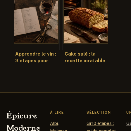
recette et
et secrets d’une
meilleures façons
tradition
d’en profiter
charentaise
Apprendre le vin :
Cake salé : la
3 étapes pour
recette inratable
maîtriser la
et 4 astuces pour
dégustation et
maîtriser vos
affiner son palais
assaisonnements
À LIRE
SÉLECTION
U
Épicure
Albi,
Gr10 étapes :
G
Moderne
Moissac,
guide complet