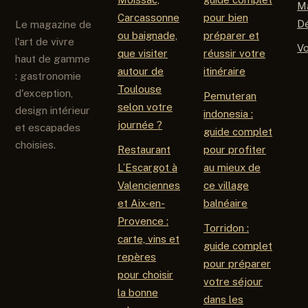
M
Carcassonne
pour bien
D
Le magazine de
ou baignade,
préparer et
l'art de vivre
V
que visiter
réussir votre
haut de gamme
autour de
itinéraire
: gastronomie
Toulouse
d'exception,
Pemuteran
selon votre
design intérieur
indonesia :
journée ?
et escapades
guide complet
choisies.
Restaurant
pour profiter
L’Escargot à
au mieux de
Valenciennes
ce village
et Aix-en-
balnéaire
Provence :
Torridon :
carte, vins et
guide complet
repères
pour préparer
pour choisir
votre séjour
la bonne
dans les