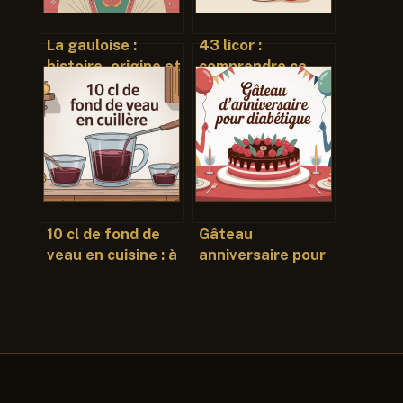
La gauloise :
43 licor :
histoire, origine et
comprendre ce
nuances d’une
que c’est, à quoi
figure française
ça sert et
comment l’obtenir
10 cl de fond de
Gâteau
veau en cuisine : à
anniversaire pour
combien de
diabétique : idées
cuillères cela
gourmandes et
correspond ?
recettes sans
sucre