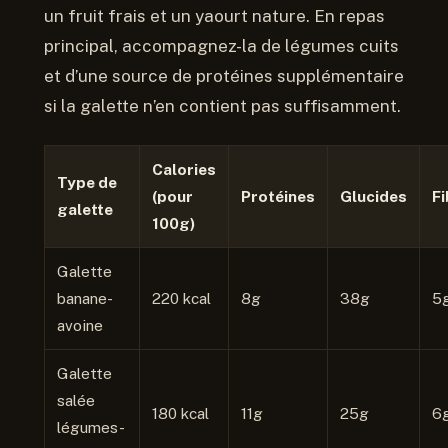
un fruit frais et un yaourt nature. En repas
principal, accompagnez-la de légumes cuits
et d’une source de protéines supplémentaire
si la galette n’en contient pas suffisamment.
Calories
Type de
(pour
Protéines
Glucides
Fi
galette
100g)
Galette
banane-
220 kcal
8g
38g
5
avoine
Galette
salée
180 kcal
11g
25g
6
légumes-