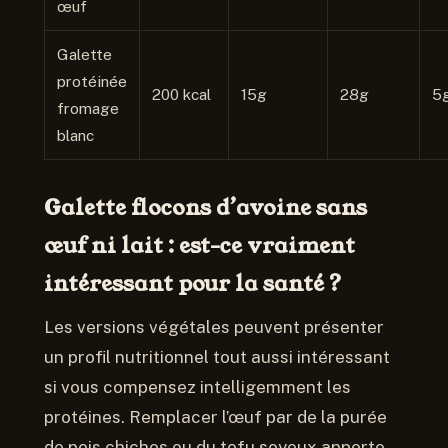
œuf
Galette
protéinée
200 kcal
15g
28g
5
fromage
blanc
Galette flocons d’avoine sans
œuf ni lait : est-ce vraiment
intéressant pour la santé ?
Les versions végétales peuvent présenter
un profil nutritionnel tout aussi intéressant
si vous compensez intelligemment les
protéines. Remplacer l’œuf par de la purée
de pois chiches ou du tofu soyeux apporte