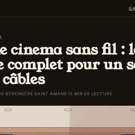
G
O
 cinema sans fil : l
e complet pour un s
 câbles
26
·
BÉRENGÈRE SAINT-AMANS
·
15 MIN DE LECTURE