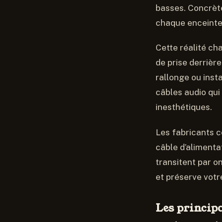
basses. Concrète
chaque enceinte 
Cette réalité ch
de prise derrièr
rallonge ou insta
câbles audio qui
inesthétiques.
Les fabricants 
câble d’alimenta
transitent par on
et préserve votr
Les principa