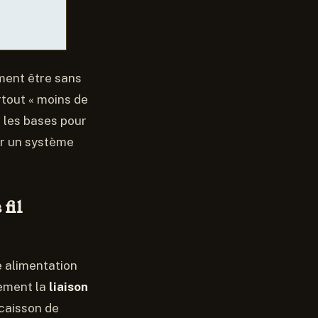
iment être sans
urtout « moins de
s les bases pour
ur un système
fil
e alimentation
lement la
liaison
 caisson de