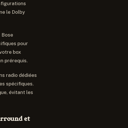
figurations
me le Dolby
u Bose
ifiques pour
votre box
n prérequis.
ns radio dédiées
ces spécifiques.
ue, évitant les
urround et