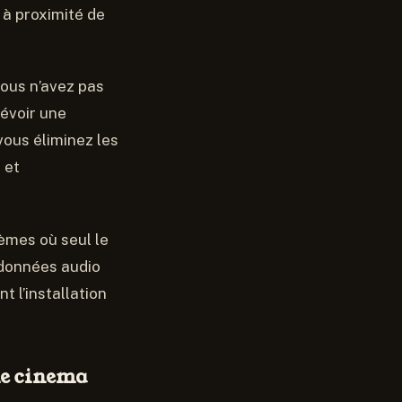
 à proximité de
vous n’avez pas
révoir une
vous éliminez les
 et
mes où seul le
 données audio
t l’installation
me cinema