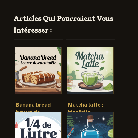
Articles Qui Pourraient Vous
Intéresser :
Banana bread
Matcha latte :
beurre de
bienfaits,
cacahuète : la
recettes et
recette
secrets d’une
gourmande et
boisson tendance