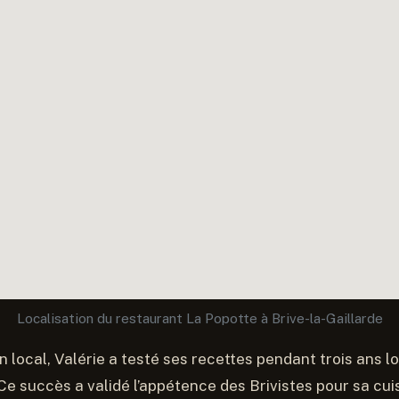
Localisation du restaurant La Popotte à Brive-la-Gaillarde
n local, Valérie a testé ses recettes pendant trois ans l
Ce succès a validé l’appétence des Brivistes pour sa cui