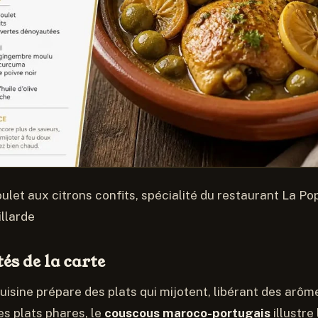
oulet aux citrons confits, spécialité du restaurant La Po
illarde
tés de la carte
uisine prépare des plats qui mijotent, libérant des arôme
es plats phares, le
couscous maroco-portugais
illustre