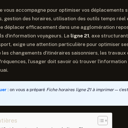
ue vous accompagne pour optimiser vos déplacements s
, gestion des horaires, utilisation des outils temps réel
 Se déplacer efficacement dans une agglomération repo
ils d’information voyageurs. La
ligne 21
, axe structuran
port, exige une attention particulière pour optimiser ses
 les changements d’itinéraires saisonniers, les travaux d
réquences, l’usager doit savoir où trouver l’information 
uai.
uer
: on vous a préparé
Fiche horaires ligne 21 à imprimer
— c’est
tières