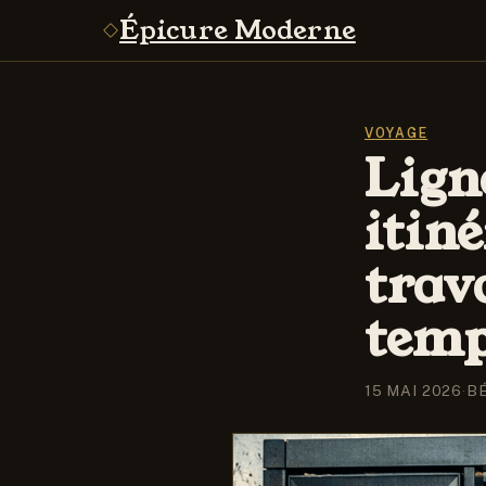
Épicure Moderne
VOYAGE
Lign
itiné
trav
temp
15 MAI 2026
·
B