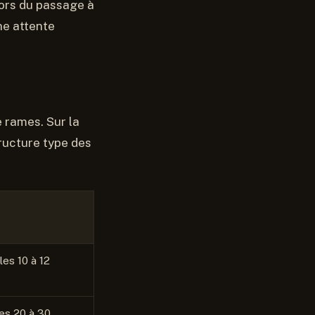
lors du passage à
ne attente
 rames. Sur la
tructure type des
es 10 à 12
es 20 à 30