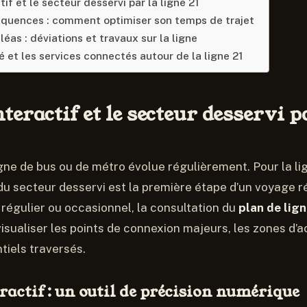
tif et le secteur desservi par la ligne 21
réquences : comment optimiser son temps de trajet
léas : déviations et travaux sur la ligne
é et les services connectés autour de la ligne 21
teractif et le secteur desservi p
igne de bus ou de métro évolue régulièrement. Pour la lig
 secteur desservi est la première étape d’un voyage r
régulier ou occasionnel, la consultation du
plan de lig
isualiser les points de connexion majeurs, les zones d’ac
tiels traversés.
ractif : un outil de précision numérique