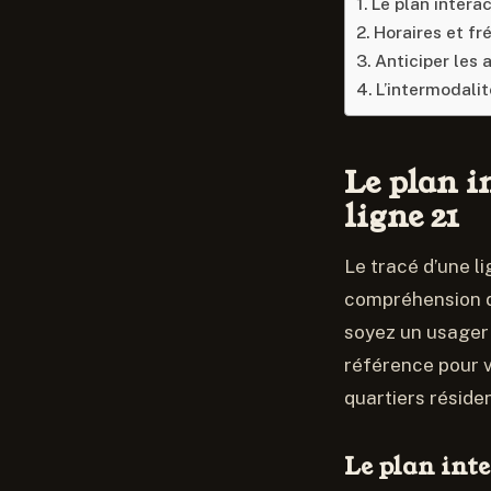
Le plan interac
Horaires et f
Anticiper les a
L’intermodalit
Le plan in
ligne 21
Le tracé d’une l
compréhension du
soyez un usager 
référence pour v
quartiers résiden
Le plan inte