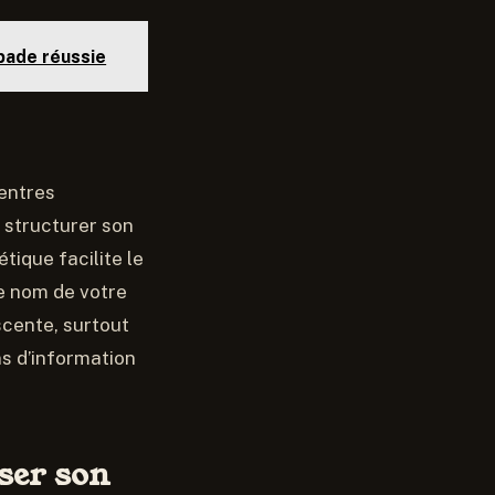
pade réussie
centres
 structurer son
létique facilite le
le nom de votre
scente, surtout
s d’information
ser son