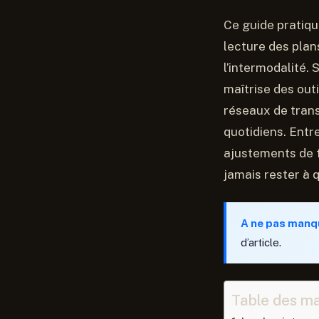
Ce guide pratiq
lecture des plans
l’intermodalité.
maîtrise des out
réseaux de trans
quotidiens. Entre
ajustements de f
jamais rester à q
A ne pas manq
d’article.
Table des ma