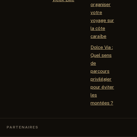
organiser
votre
voyage sur
la côte
caraïbe
Dolce Via :
Quel sens
de
parcours
privilégier
pour éviter
les
montées ?
PARTENAIRES