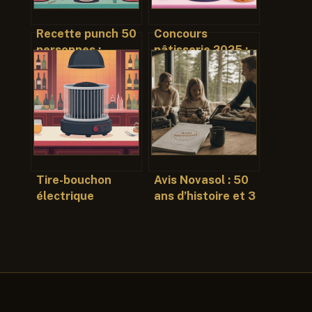
Recette punch 50
Concours
personnes :
pâtisserie 2025 :
proportions,
dates,
astuces et
inscriptions,
variantes faciles
niveaux et
conseils clés
Tire-bouchon
Avis Novasol : 50
électrique
ans d’histoire et 3
professionnel :
points de
comment choisir
vigilance pour
le bon modèle
éviter les
pour votre service
mauvaises
surprises