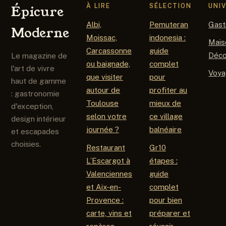
À LIRE
SÉLECTION
UNI
Épicure
Albi,
Pemuteran
Gast
Moderne
Moissac,
indonesia :
Mais
Carcassonne
guide
Déc
Le magazine de
ou baignade,
complet
l'art de vivre
Voy
que visiter
pour
haut de gamme
autour de
profiter au
: gastronomie
Toulouse
mieux de
d'exception,
selon votre
ce village
design intérieur
journée ?
balnéaire
et escapades
choisies.
Restaurant
Gr10
L’Escargot à
étapes :
Valenciennes
guide
et Aix-en-
complet
Provence :
pour bien
carte, vins et
préparer et