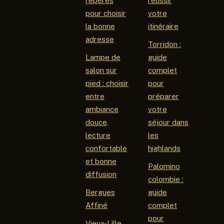
repères
réussir
pour choisir
votre
la bonne
itinéraire
adresse
Torridon :
Lampe de
guide
salon sur
complet
pied : choisir
pour
entre
préparer
ambiance
votre
douce,
séjour dans
lecture
les
confortable
highlands
et bonne
Palomino
diffusion
colombie :
Bergues
guide
Affiné
complet
pour
Vieux-Lille