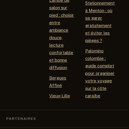
Lampe de
Stationnement
salon sur
à Menton : où
pied : choisir
se garer
entre
gratuitement
ambiance
et éviter les
douce,
pièges ?
lecture
Palomino
confortable
colombie :
et bonne
guide complet
diffusion
pour organiser
Bergues
votre voyage
Affiné
sur la côte
Vieux-Lille
caraïbe
PARTENAIRES