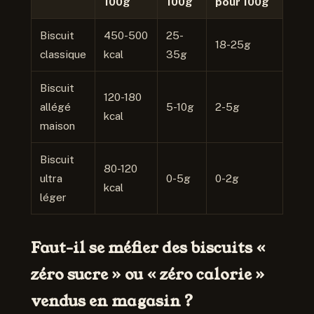
100g
100g
pour 100g
Biscuit
450-500
25-
18-25g
classique
kcal
35g
Biscuit
120-180
allégé
5-10g
2-5g
kcal
maison
Biscuit
80-120
ultra
0-5g
0-2g
kcal
léger
Faut-il se méfier des biscuits «
zéro sucre » ou « zéro calorie »
vendus en magasin ?