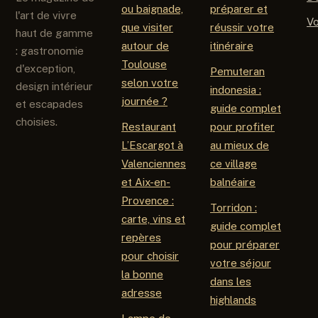
ou baignade,
préparer et
l'art de vivre
V
que visiter
réussir votre
haut de gamme
autour de
itinéraire
: gastronomie
Toulouse
d'exception,
Pemuteran
selon votre
design intérieur
indonesia :
journée ?
et escapades
guide complet
choisies.
Restaurant
pour profiter
L’Escargot à
au mieux de
Valenciennes
ce village
et Aix-en-
balnéaire
Provence :
Torridon :
carte, vins et
guide complet
repères
pour préparer
pour choisir
votre séjour
la bonne
dans les
adresse
highlands