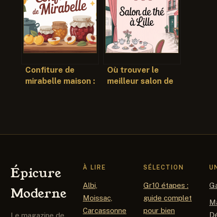
quantités et
et bien le
conseils pour
déguster
réussir
Confiture de
Où trouver le
mirabelle maison :
meilleur salon de
recette, astuces
thé à lille pour une
et conservation
pause gourmande
À LIRE
SÉLECTION
U
Épicure
Albi,
Gr10 étapes :
G
Moderne
Moissac,
guide complet
M
Carcassonne
pour bien
D
Le magazine de