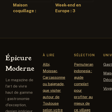
Maison
Week-end en
coquillage :
Europe : 3
styles, idées et
destinations
conseils pour une
alternatives pour
déco inspirée mer
un city break
réussi
À LIRE
SÉLECTION
UNI
Épicure
Albi,
Pemuteran
Gast
Moderne
Moissac,
indonesia :
Mais
Carcassonne
guide
Déc
Le magazine de
ou baignade,
complet
l'art de vivre
Voy
que visiter
pour
haut de gamme
autour de
profiter au
: gastronomie
Toulouse
mieux de
d'exception,
selon votre
ce village
design intérieur