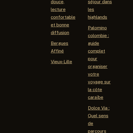
douce,
séjour dans
lecture
les
confortable
highlands
et bonne
Palomino
diffusion
colombie :
Bergues
guide
Affiné
complet
pour
Vieux-Lille
organiser
votre
voyage sur
la côte
caraïbe
Dolce Via :
Quel sens
de
parcours