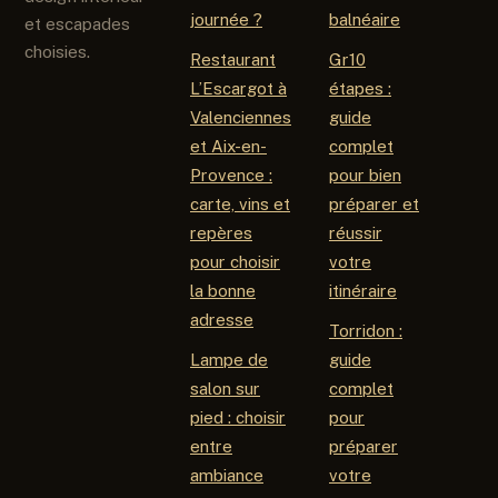
journée ?
balnéaire
et escapades
choisies.
Restaurant
Gr10
L’Escargot à
étapes :
Valenciennes
guide
et Aix-en-
complet
Provence :
pour bien
carte, vins et
préparer et
repères
réussir
pour choisir
votre
la bonne
itinéraire
adresse
Torridon :
Lampe de
guide
salon sur
complet
pied : choisir
pour
entre
préparer
ambiance
votre