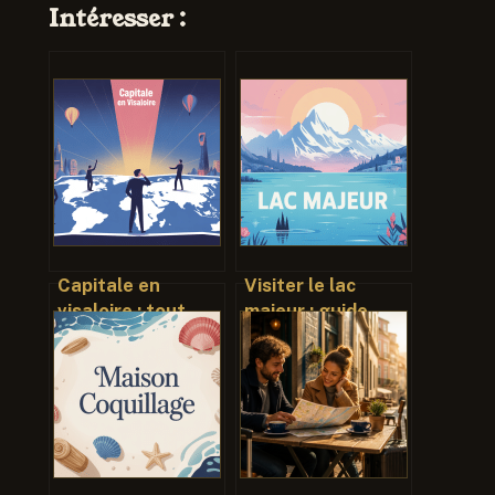
Intéresser :
Capitale en
Visiter le lac
visaloire : tout
majeur : guide
comprendre sur la
complet pour un
ville et la
séjour inoubliable
plateforme