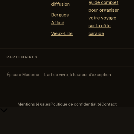
guide complet
diffusion
pour organiser
Bergues
votre voyage
Affiné
sur la côte
Vieux-Lille
caraïbe
PARTENAIRES
Épicure Moderne — L'art de vivre, à hauteur d'exception.
Mentions légales
Politique de confidentialité
Contact
Retour
en
haut