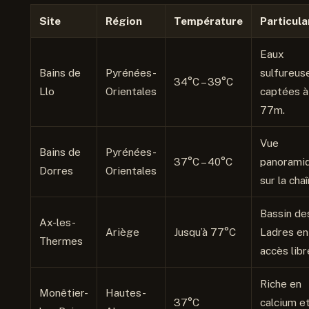
Site
Région
Température
Particula
Eaux
Bains de
Pyrénées-
sulfureus
34°C – 39°C
Llo
Orientales
captées à
77m.
Vue
Bains de
Pyrénées-
37°C – 40°C
panorami
Dorres
Orientales
sur la chaî
Bassin de
Ax-les-
Ariège
Jusqu’à 77°C
Ladres en
Thermes
accès libr
Riche en
Monêtier-
Hautes-
37°C
calcium e