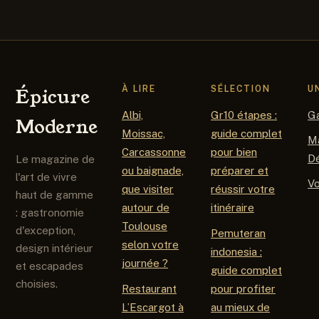
essentiels
pour progresser
sans erreur ?
À LIRE
SÉLECTION
U
Épicure
Albi,
Gr10 étapes :
G
Moderne
Moissac,
guide complet
M
Carcassonne
pour bien
D
Le magazine de
ou baignade,
préparer et
l'art de vivre
V
que visiter
réussir votre
haut de gamme
autour de
itinéraire
: gastronomie
Toulouse
d'exception,
Pemuteran
selon votre
design intérieur
indonesia :
journée ?
et escapades
guide complet
choisies.
Restaurant
pour profiter
L’Escargot à
au mieux de