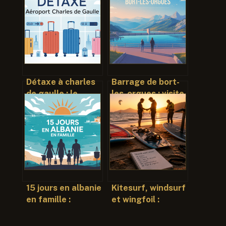
Détaxe à charles
Barrage de bort-
de gaulle : le
les-orgues : visite,
guide complet
lac, activités et
pour récupérer la
infos pratiques
tva
15 jours en albanie
Kitesurf, windsurf
en famille :
et wingfoil :
itinéraire, budget
comment choisir
et conseils
son équipement