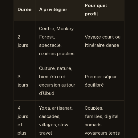
Pour quel
Durée
À privilégier
profil
Centre, Monkey
2
Forest,
Voyage court ou
jours
spectacle,
itinéraire dense
rizières proches
Culture, nature,
3
bien-être et
Premier séjour
jours
excursion autour
équilibré
d’Ubud
4
Yoga, artisanat,
Couples,
jours
cascades,
familles, digital
et
villages, slow
nomads,
plus
travel
voyageurs lents