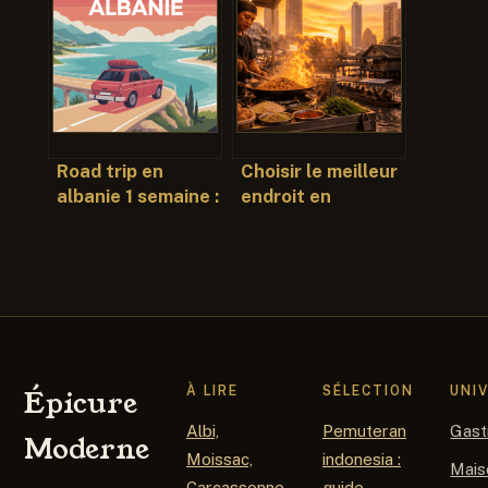
votre voyage sur
pour bien planifier
la côte caraïbe
votre séjour
Road trip en
Choisir le meilleur
albanie 1 semaine :
endroit en
itinéraire idéal et
Thaïlande : entre
conseils
sommets
essentiels
brumeux, cités
historiques et
plages de rêve
À LIRE
SÉLECTION
UNI
Épicure
Albi,
Pemuteran
Gast
Moderne
Moissac,
indonesia :
Mais
Carcassonne
guide