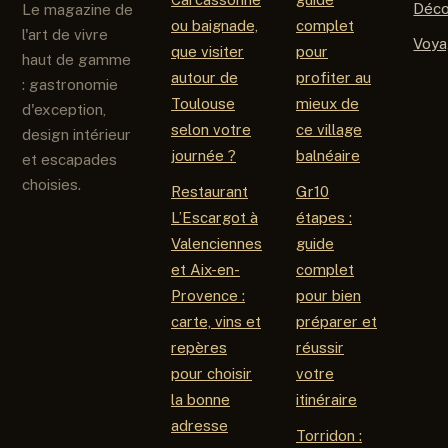
Déc
Le magazine de
ou baignade,
complet
l'art de vivre
Voy
que visiter
pour
haut de gamme
autour de
profiter au
: gastronomie
Toulouse
mieux de
d'exception,
selon votre
ce village
design intérieur
journée ?
balnéaire
et escapades
choisies.
Restaurant
Gr10
L’Escargot à
étapes :
Valenciennes
guide
et Aix-en-
complet
Provence :
pour bien
carte, vins et
préparer et
repères
réussir
pour choisir
votre
la bonne
itinéraire
adresse
Torridon :