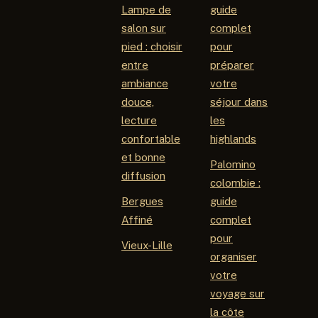
Lampe de
guide
salon sur
complet
pied : choisir
pour
entre
préparer
ambiance
votre
douce,
séjour dans
lecture
les
confortable
highlands
et bonne
Palomino
diffusion
colombie :
Bergues
guide
Affiné
complet
pour
Vieux-Lille
organiser
votre
voyage sur
la côte