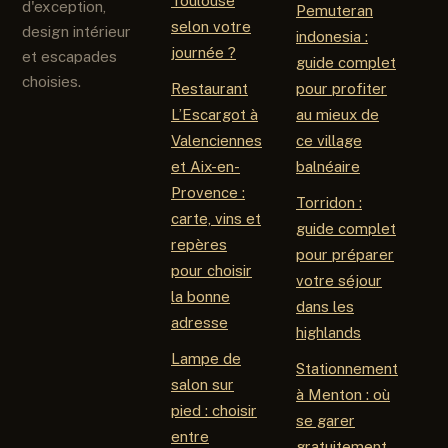
Toulouse
d'exception,
Pemuteran
selon votre
design intérieur
indonesia :
journée ?
et escapades
guide complet
choisies.
Restaurant
pour profiter
L’Escargot à
au mieux de
Valenciennes
ce village
et Aix-en-
balnéaire
Provence :
Torridon :
carte, vins et
guide complet
repères
pour préparer
pour choisir
votre séjour
la bonne
dans les
adresse
highlands
Lampe de
Stationnement
salon sur
à Menton : où
pied : choisir
se garer
entre
gratuitement