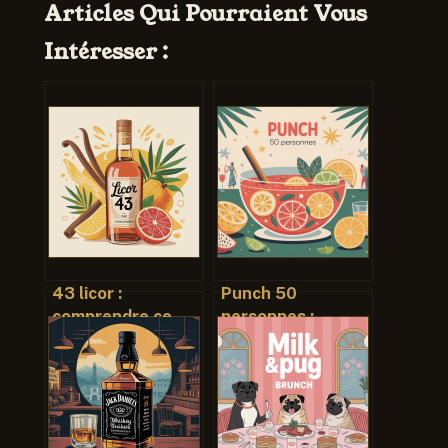
Articles Qui Pourraient Vous
Intéresser :
43 licor :
Punch 50
comprendre ce
personnes :
que c’est, à quoi
recettes,
ça sert et
quantités et
comment l’obtenir
conseils pour
réussir