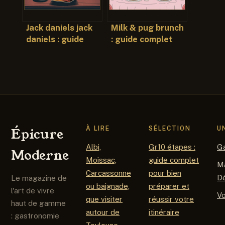
Jack daniels jack
Milk & pug brunch
daniels : guide
: guide complet
complet autour du
pour réserver et
whisky iconique
en profiter
À LIRE
SÉLECTION
U
Épicure
Albi,
Gr10 étapes :
G
Moderne
Moissac,
guide complet
M
Carcassonne
pour bien
D
Le magazine de
ou baignade,
préparer et
l'art de vivre
V
que visiter
réussir votre
haut de gamme
autour de
itinéraire
: gastronomie