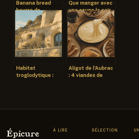
Banana bread
Que manger avec
beurre de
une soupe le soir
cacahuète : la
pour un repas
recette
complet et léger
gourmande et
moelleuse à
connaître
Habitat
Aligot de l’Aubrac
troglodytique :
: 4 viandes de
entre héritage
caractère et
ancestral et
l’audace d’un
solution
accord marin
thermique d’avenir
À LIRE
SÉLECTION
U
Épicure