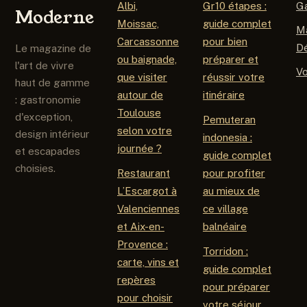
Albi,
Gr10 étapes :
G
Moderne
Moissac,
guide complet
M
Carcassonne
pour bien
D
Le magazine de
ou baignade,
préparer et
l'art de vivre
V
que visiter
réussir votre
haut de gamme
autour de
itinéraire
: gastronomie
Toulouse
d'exception,
Pemuteran
selon votre
design intérieur
indonesia :
journée ?
et escapades
guide complet
choisies.
Restaurant
pour profiter
L’Escargot à
au mieux de
Valenciennes
ce village
et Aix-en-
balnéaire
Provence :
Torridon :
carte, vins et
guide complet
repères
pour préparer
pour choisir
votre séjour