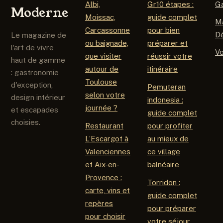
Albi,
Gr10 étapes :
G
Moderne
Moissac,
guide complet
M
Carcassonne
pour bien
D
Le magazine de
ou baignade,
préparer et
l'art de vivre
V
que visiter
réussir votre
haut de gamme
autour de
itinéraire
: gastronomie
Toulouse
d'exception,
Pemuteran
selon votre
design intérieur
indonesia :
journée ?
et escapades
guide complet
choisies.
Restaurant
pour profiter
L’Escargot à
au mieux de
Valenciennes
ce village
et Aix-en-
balnéaire
Provence :
Torridon :
carte, vins et
guide complet
repères
pour préparer
pour choisir
votre séjour