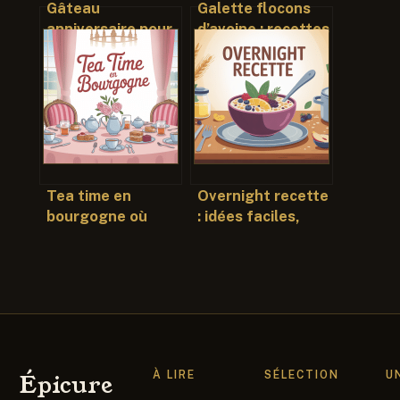
Gâteau
Galette flocons
anniversaire pour
d’avoine : recettes
diabétique : idées
simples, saines et
gourmandes et
vraiment
recettes sans
gourmandes
sucre
Tea time en
Overnight recette
bourgogne où
: idées faciles,
vivre une
équilibrées et
parenthèse
prêtes pour le
gourmande
matin
raffinée
À LIRE
SÉLECTION
U
Épicure