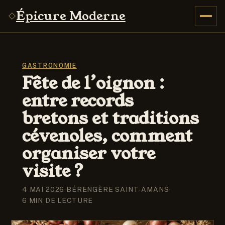
Épicure Moderne
GASTRONOMIE
Fête de l’oignon :
entre records
bretons et traditions
cévenoles, comment
organiser votre
visite ?
4 MAI 2026
·
BÉRENGÈRE SAINT-AMANS
·
6 MIN DE LECTURE