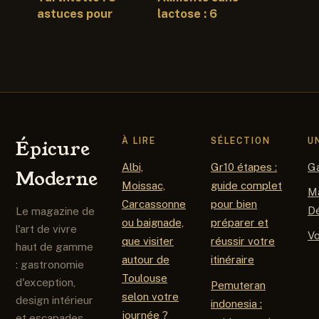
astuces pour
lactose : 6
équilibrer vos
catégories pour
repas sans
composer vos
sacrifier la
repas sans
gourmandise
carences
À LIRE
SÉLECTION
U
Épicure
Albi,
Gr10 étapes :
G
Moderne
Moissac,
guide complet
M
Carcassonne
pour bien
D
Le magazine de
ou baignade,
préparer et
l'art de vivre
V
que visiter
réussir votre
haut de gamme
autour de
itinéraire
: gastronomie
Toulouse
d'exception,
Pemuteran
selon votre
design intérieur
indonesia :
journée ?
et escapades