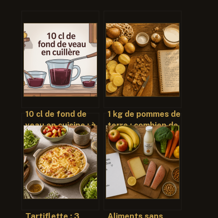
10 cl de fond de
1 kg de pommes de
veau en cuisine : à
terre : combien de
combien de
convives, quelles
cuillères cela
variétés et
correspond ?
comment éviter le
gaspillage ?
Tartiflette : 3
Aliments sans