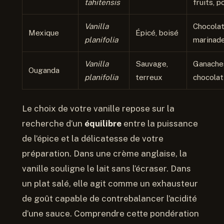
tahitensis
fruits, p
Vanilla
Chocolat
Mexique
Épicé, boisé
planifolia
marinad
Vanilla
Sauvage,
Ganache
Ouganda
planifolia
terreux
chocolat
Le choix de votre vanille repose sur la
recherche d’un
équilibre
entre la puissance
de l’épice et la délicatesse de votre
préparation. Dans une crème anglaise, la
vanille souligne le lait sans l’écraser. Dans
un plat salé, elle agit comme un exhausteur
de goût capable de contrebalancer l’acidité
d’une sauce. Comprendre cette pondération