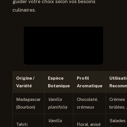
guider votre choix selon vos besoins
culinaires.
Origine /
Espèce
Profil
Utilisat
Variété
Botanique
Aromatique
Recomm
Madagascar
Vanilla
Chocolaté,
Crèmes
(Bourbon)
planifolia
crémeux
brûlées,
Vanilla
Salades
Tahiti
Floral, anisé