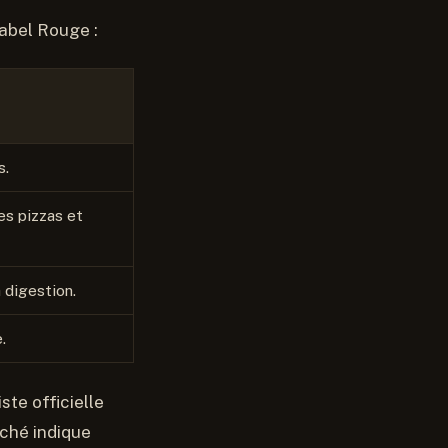
Label Rouge :
s.
es pizzas et
 digestion.
.
ste officielle
éché indique