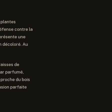
s plantes
éfense contre la
 présente une
in décoloré. Au
.
raisses de
tar parfumé,
 proche du bois
usion parfaite