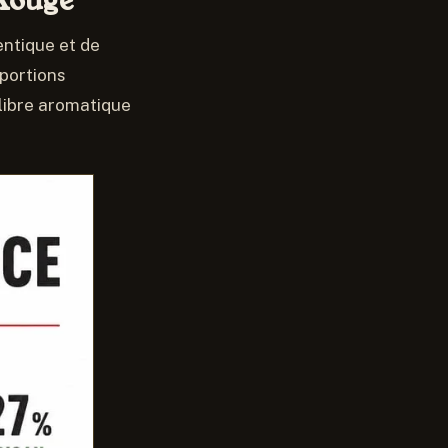
Rouge
entique et de
oportions
libre aromatique