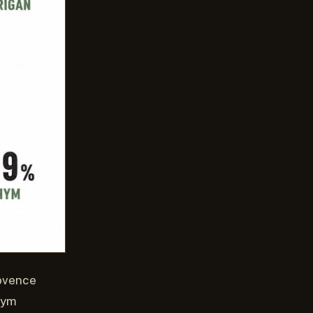
rovence
hym