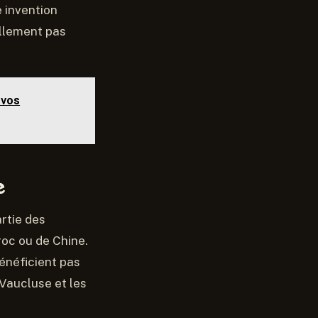
 invention
ellement pas
 vos
e
artie des
roc ou de Chine.
énéficient pas
 Vaucluse et les