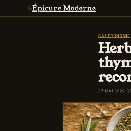
Épicure Moderne
GASTRONOMIE
Herb
thym
reco
27 MAI 2026
·
B