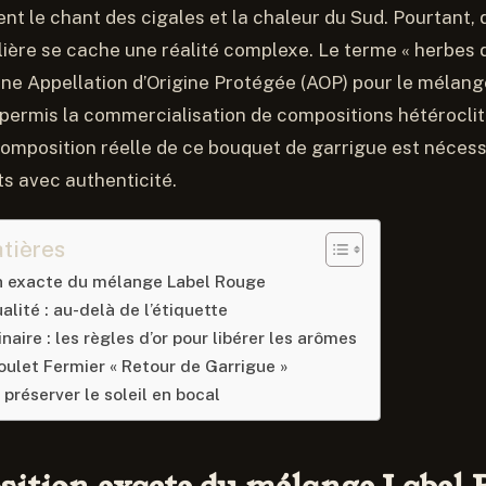
t le chant des cigales et la chaleur du Sud. Pourtant, 
lière se cache une réalité complexe. Le terme « herbes 
une Appellation d’Origine Protégée (AOP) pour le mélan
permis la commercialisation de compositions hétéroclit
omposition réelle de ce bouquet de garrigue est nécess
ts avec authenticité.
tières
n exacte du mélange Label Rouge
ualité : au-delà de l’étiquette
inaire : les règles d’or pour libérer les arômes
oulet Fermier « Retour de Garrigue »
 préserver le soleil en bocal