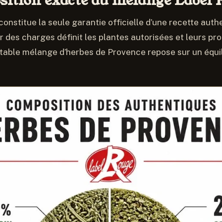
ition exacte du mélange Label 
constitue la seule garantie officielle d’une recette auth
er des charges définit les plantes autorisées et leurs pr
itable mélange d’herbes de Provence repose sur un équi