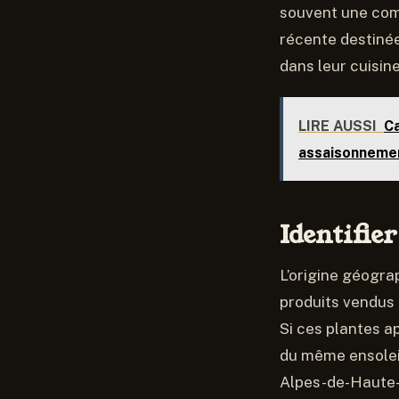
souvent une comp
récente destinée
dans leur cuisine
LIRE AUSSI
Ca
assaisonneme
Identifier
L’origine géogra
produits vendus 
Si ces plantes a
du même ensoleil
Alpes-de-Haute