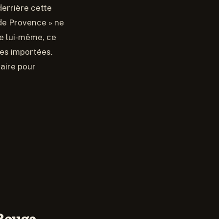
derrière cette
de Provence » ne
ge lui-même, ce
es importées.
aire pour