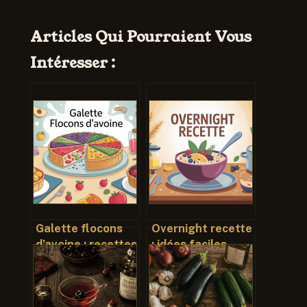
Articles Qui Pourraient Vous
Intéresser :
Galette flocons
Overnight recette
d’avoine : recettes
: idées faciles,
simples, saines et
équilibrées et
vraiment
prêtes pour le
gourmandes
matin