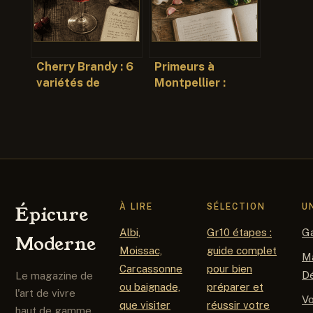
Cherry Brandy : 6
Primeurs à
variétés de
Montpellier :
cerises et
comment
macération en
identifier les
foudre, le secret
meilleurs produits
d’une liqueur
du terroir pour vos
d’exception
repas
À LIRE
SÉLECTION
U
Épicure
Albi,
Gr10 étapes :
G
Moderne
Moissac,
guide complet
M
Carcassonne
pour bien
D
Le magazine de
ou baignade,
préparer et
l'art de vivre
V
que visiter
réussir votre
haut de gamme